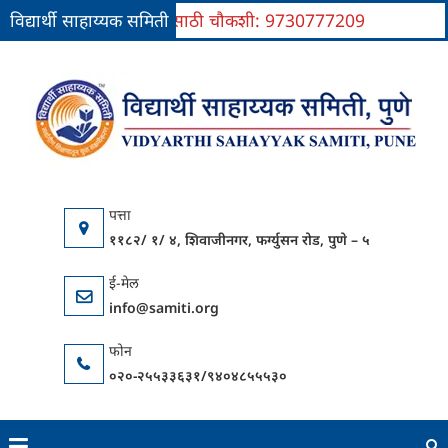
विद्यार्थी साहाय्यक समिती
प्रवेशासाठी चौकशी: 9730777209
Skip
to
वि
यु
content
सा
परिवर
स
कें
११८२/ १/ ४, शिवाजीनगर, फर्ग्युसन रोड, पुणे – ५
info@samiti.org
०२०-२५५३३६३१/९४०४८५५५३०