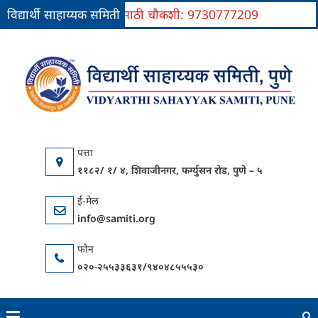
विद्यार्थी साहाय्यक समिती
प्रवेशासाठी चौकशी: 9730777209
Skip
to
वि
यु
content
सा
परिवर
स
कें
११८२/ १/ ४, शिवाजीनगर, फर्ग्युसन रोड, पुणे – ५
info@samiti.org
०२०-२५५३३६३१/९४०४८५५५३०