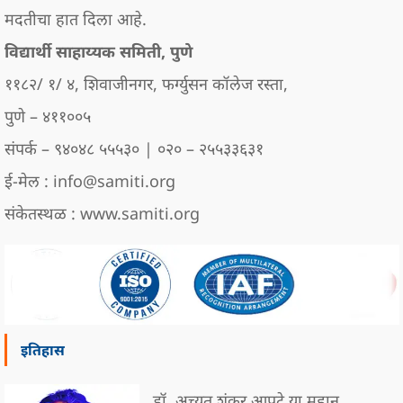
मदतीचा हात दिला आहे.
विद्यार्थी साहाय्यक समिती, पुणे
११८२/ १/ ४, शिवाजीनगर, फर्ग्युसन कॉलेज रस्ता,
पुणे – ४११००५
संपर्क – ९४०४८ ५५५३० | ०२० – २५५३३६३१
ई-मेल : info@samiti.org
संकेतस्थळ : www.samiti.org
इतिहास
डॉ. अच्युत शंकर आपटे या महान