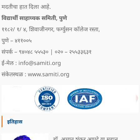
मदतीचा हात दिला आहे.
विद्यार्थी साहाय्यक समिती, पुणे
११८२/ १/ ४, शिवाजीनगर, फर्ग्युसन कॉलेज रस्ता,
पुणे – ४११००५
संपर्क – ९४०४८ ५५५३० | ०२० – २५५३३६३१
ई-मेल : info@samiti.org
संकेतस्थळ : www.samiti.org
इतिहास
डॉ. अच्युत शंकर आपटे या महान