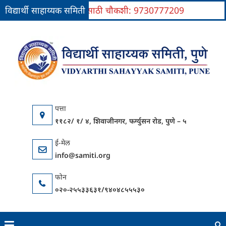
विद्यार्थी साहाय्यक समिती
प्रवेशासाठी चौकशी: 9730777209
Skip
to
वि
यु
content
सा
परिवर
स
कें
११८२/ १/ ४, शिवाजीनगर, फर्ग्युसन रोड, पुणे – ५
info@samiti.org
०२०-२५५३३६३१/९४०४८५५५३०