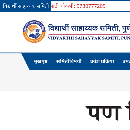
विद्यार्थी साहाय्यक समिती
प्रवेशासाठी चौकशी: 9730777209
Skip
to
content
मुखपृष्ठ
समितीविषयी
प्रवेश प्रक्रिया
उपक