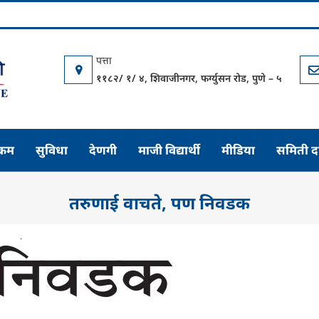
विद्यार्थी साहाय्यक समिती
युवा परिवर्तनाचे केंद्र
११८२/ १/ ४, शिवाजीनगर, फर्ग्युसन रोड, पुणे – ५
्रम
सुविधा
देणगी
माजी विद्यार्थी
मीडिया
समिती द
तरुणाई वाचते, पण निवडक