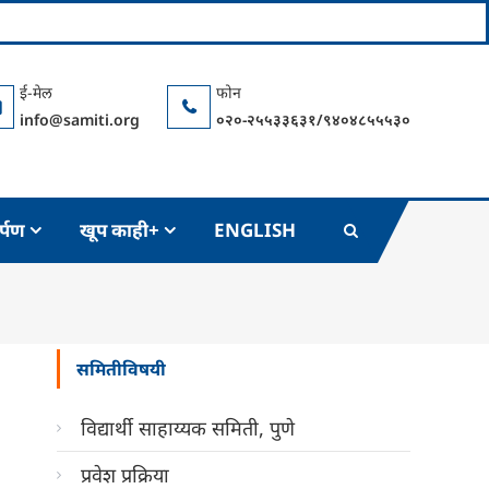
info@samiti.org
०२०-२५५३३६३१/९४०४८५५५३०
र्पण
खूप काही+
ENGLISH
समितीविषयी
विद्यार्थी साहाय्यक समिती, पुणे
प्रवेश प्रक्रिया