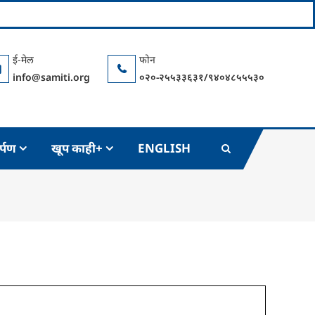
info@samiti.org
०२०-२५५३३६३१/९४०४८५५५३०
र्पण
खूप काही+
ENGLISH