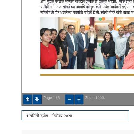
1
3
100%
Page
/
Zoom
पोस्टचे
समिती दर्पण – डिसेंबर २०२४
नॅव्हिगेशन