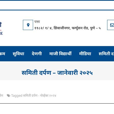
विद्यार्थी साहाय्यक समिती
युवा परिवर्तनाचे केंद्र
११८२/ १/ ४, शिवाजीनगर, फर्ग्युसन रोड, पुणे – ५
्रम
सुविधा
देणगी
माजी विद्यार्थी
मीडिया
समिती द
समिती दर्पण – जानेवारी २०२५
्पण
Tagged
समिती दर्पण - नोव्हेंबर २०२४